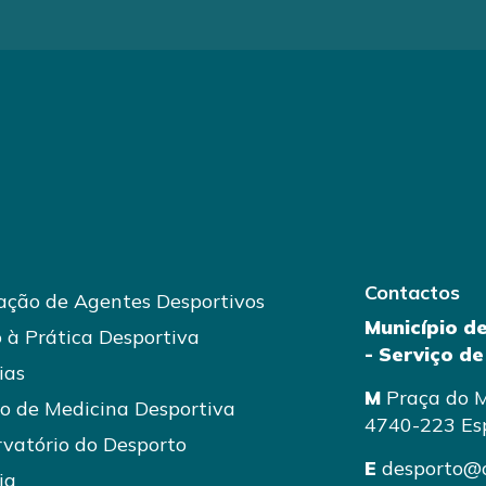
Contactos
ção de Agentes Desportivos
Município d
 à Prática Desportiva
- Serviço d
ias
M
Praça do M
o de Medicina Desportiva
4740-223 Es
vatório do Desporto
E
desporto@
ia