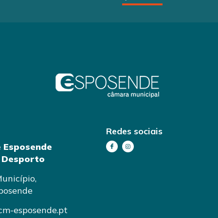
Redes sociais
e Esposende
e Desporto
unicípio,
posende
cm-esposende.pt