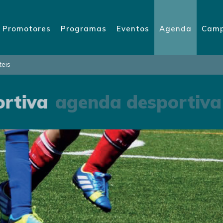
Promotores
Programas
Eventos
Agenda
Camp
teis
rtiva
agenda desportiva