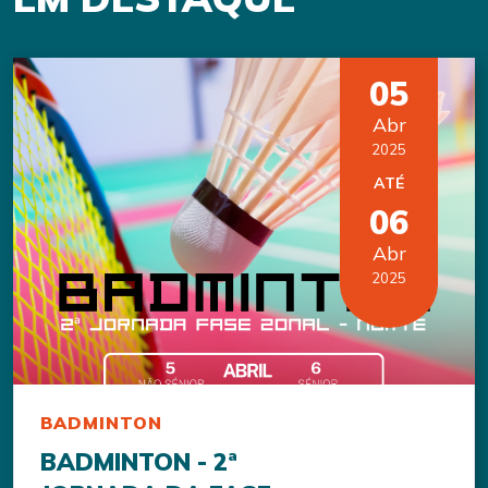
05
Abr
2025
ATÉ
06
Abr
2025
BADMINTON
BADMINTON - 2ª