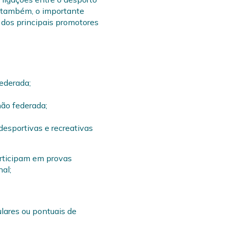
e também, o importante
 dos principais promotores
federada;
não federada;
desportivas e recreativas
articipam em provas
al;
ulares ou pontuais de