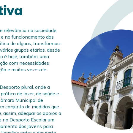
tiva
e relevância na sociedade,
s e no funcionamento das
ática de alguns, transformou-
vários grupos etários, desde
to é hoje, também, uma
lação com necessidades
ção e muitas vezes de
Desporto plural, onde a
prática de lazer, de saúde e
 Câmara Municipal de
um conjunto de medidas que
, assim, adequar os apoios a
e no Desporto Escolar um
hamento dos jovens para
e ligações entre o desporto