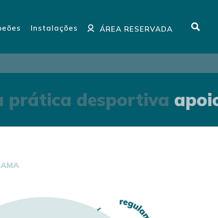
eões
Instalações
ÁREA RESERVADA
 prática desportiva
apoio
RAMA