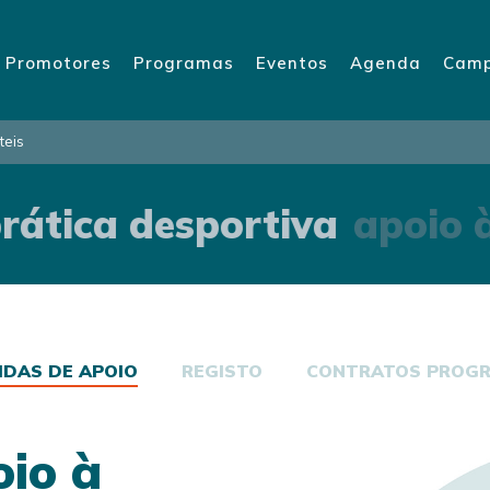
Promotores
Programas
Eventos
Agenda
Camp
teis
rática desportiva
apoio à
IDAS DE APOIO
REGISTO
CONTRATOS PROG
io à