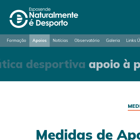
Formação
Apoios
Notícias
Observatório
Galeria
Links Ú
tica desportiva
apoio à p
MED
Medidas de Apo