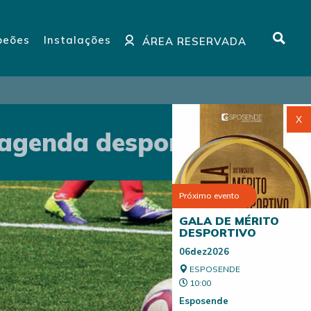
eões
Instalações
ÁREA RESERVADA
X
genda desportiva
agenda
Próximo evento
GALA DE MÉRITO
DESPORTIVO
06dez2026
ESPOSENDE
10:00
Esposende