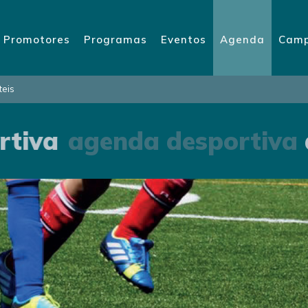
Promotores
Programas
Eventos
Agenda
Camp
teis
tiva
agenda desportiva
a