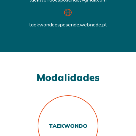
taekwondoesposende.webnode.pt
Modalidades
TAEKWONDO