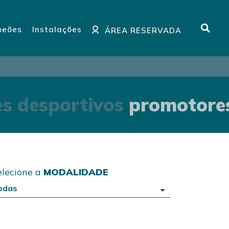
eões
Instalações
ÁREA RESERVADA
 desportivos
promotores 
elecione a
MODALIDADE
odas