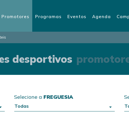
Promotores
Programas
Eventos
Agenda
Camp
teis
s desportivos
promotores
Selecione a
FREGUESIA
S
Todas
T