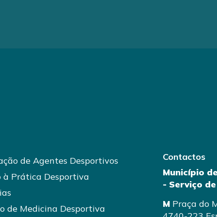
Contactos
ção de Agentes Desportivos
Município d
 à Prática Desportiva
- Serviço d
ias
M
Praça do M
o de Medicina Desportiva
4740-223 Es