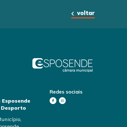
voltar
Redes sociais
e Esposende
e Desporto
unicípio,
posende