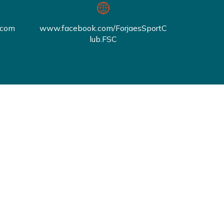
.com
www.facebook.com/ForjaesSportC
lub.FSC