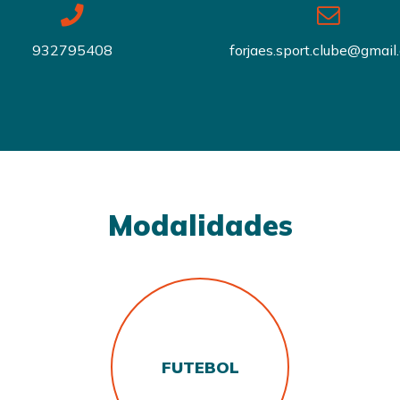
932795408
forjaes.sport.clube@gmail
Modalidades
FUTEBOL