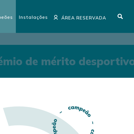
eões
Instalações
ÁREA RESERVADA
mio de mérito desportiv