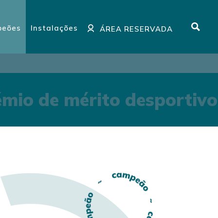
eões
Instalações
ÁREA RESERVADA
mio de mérito desportivo