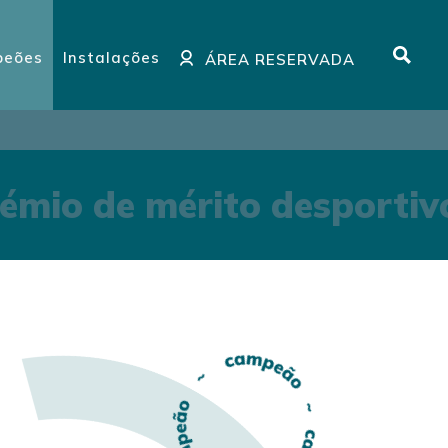
eões
Instalações
ÁREA RESERVADA
émio de mérito desportiv