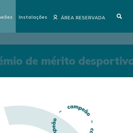
eões
Instalações
ÁREA RESERVADA
mio de mérito desportiv