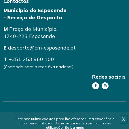
Contactos
Município de Esposende
- Serviço de Desporto
M
Praça do Município,
4740-223 Esposende
E
desporto@cm-esposende.pt
T
+351 253 960 100
(Chamada para a rede fixa nacional)
Redes sociais
Copyright © | Município de Esposende | Todos os direitos reservados |
handmade by
brainhouse
|
Política de Privacidade
X
Este site utiliza cookies para lhe oferecer uma experiência
mais personalizada. Ao navegar está a permitir a sua
utilização.
Saiba mais