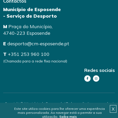
Contactos
Município de Esposende
- Serviço de Desporto
M
Praça do Município,
4740-223 Esposende
E
desporto@cm-esposende.pt
T
+351 253 960 100
(Chamada para a rede fixa nacional)
Redes sociais
Copyright © | Município de Esposende | Todos os direitos reservados |
handmade by
brainhouse
|
Política de Privacidade
X
Este site utiliza cookies para lhe oferecer uma experiência
mais personalizada. Ao navegar está a permitir a sua
utilização.
Saiba mais