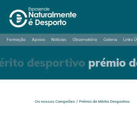
Formação
Apoios
Notícias
Observatório
Galeria
Links Ú
rito desportivo
prémio de
Os nossos Campeões
Prémio de Mérito Desportivo