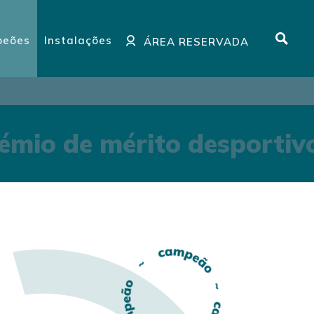
eões
Instalações
ÁREA RESERVADA
mio de mérito desportiv