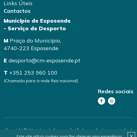
Links Úteis
Contactos
Município de Esposende
- Serviço de Desporto
M
Praça do Município,
4740-223 Esposende
E
desporto@cm-esposende.pt
T
+351 253 960 100
(Chamada para a rede fixa nacional)
Redes sociais
Copyright © | Município de Esposende | Todos os direitos reservados |
handmade by
brainhouse
|
Política de Privacidade
X
Este site utiliza cookies para lhe oferecer uma experiência