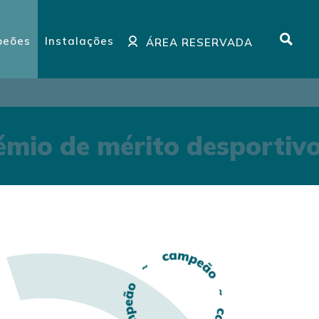
eões
Instalações
ÁREA RESERVADA
mio de mérito desportivo